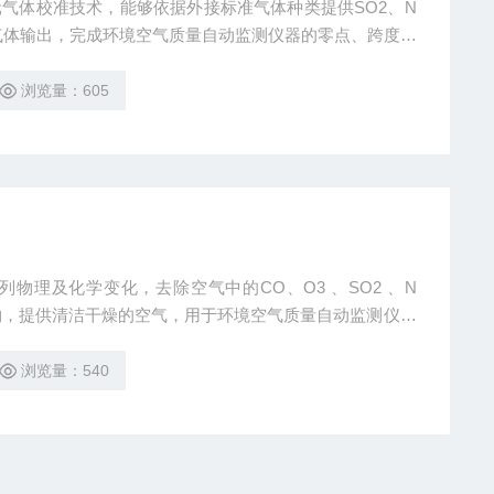
⽓体校准技术，能够依据外接标准⽓体种类提供SO2、N
准⽓体输出，完成环境空⽓质量⾃动监测仪器的零点、跨度、
浏览量：605
系列物理及化学变化，去除空⽓中的CO、O3 、SO2 、N
粒物，提供清洁⼲燥的空⽓，⽤于环境空⽓质量⾃动监测仪器
浏览量：540