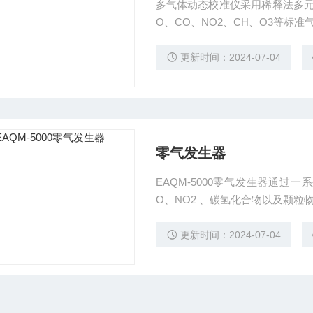
多⽓体动态校准仪采⽤稀释法多元
O、CO、NO2、CH、O3等标
精密度及多点校准⼯作。
更新时间：2024-07-04
零⽓发⽣器
EAQM-5000零⽓发⽣器通过⼀
O、NO2 、碳氢化合物以及颗
的零点标定设备。
更新时间：2024-07-04