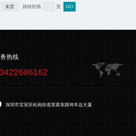
末页
跳转到第
页
服务热线
3422686162
深圳市宝安区松岗街道芙蓉东路琦丰达大厦