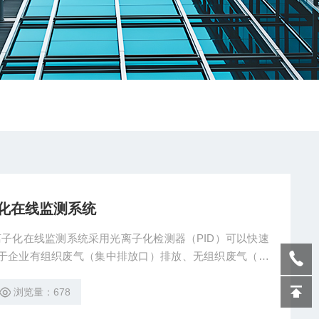
化在线监测系统
物光离子化在线监测系统采⽤光离⼦化检测器（PID）可以快速
适⽤于企业有组织废⽓（集中排放⼝）排放、⽆组织废⽓（⼚
、VOCs在线浓度实时监测和浓度超标预警、报警。
浏览量：678