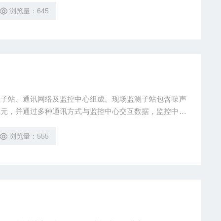
浏览量：645
测⼦站、通讯⽹络及监控中⼼组成。现场监测⼦站包含噪声
单元，并通过多种通讯⽅式与监控中⼼交互数据，监控中⼼
分析处理。
浏览量：555