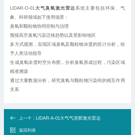
LIDAR-O-01
⼤⽓臭氧激光雷达
系统主要包括环保、⽓
象、科研领域如下使⽤场景：
臭氧和颗粒物协同控制与治理
预报⾼空臭氧污染迁移趋势以及受影响地区
多⽅式观测，实现区域臭氧及颗粒物浓度的统计分析，给
予⼈类活动指导
⽣成臭氧浓度时空分布图，分析臭氧形成过程，污染区域
精准溯源
通过⼤量数据分析，研究臭氧与颗粒物污染间的相互作⽤
关系
LIDAR-A-01⼤⽓⽓溶胶激光雷达
上一个：
返回列表