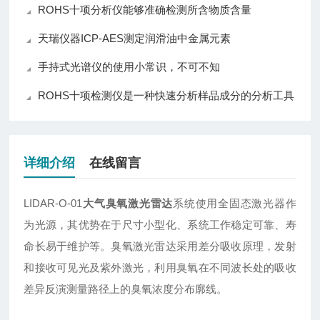
ROHS十项分析仪能够准确检测所含物质含量
天瑞仪器ICP-AES测定润滑油中金属元素
手持式光谱仪的使用小常识，不可不知
ROHS十项检测仪是一种快速分析样品成分的分析工具
详细介绍
在线留言
LIDAR-O-01
⼤⽓臭氧激光雷达
系统使⽤全固态激光器作
为光源，其优势在于尺⼨⼩型化、系统⼯作稳定可靠、寿
命⻓易于维护等。臭氧激光雷达采⽤差分吸收原理，发射
和接收可⻅光及紫外激光，利⽤臭氧在不同波⻓处的吸收
差异反演测量路径上的臭氧浓度分布廓线。