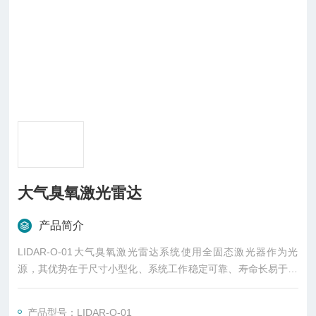
⼤⽓臭氧激光雷达
产品简介
LIDAR-O-01⼤⽓臭氧激光雷达系统使⽤全固态激光器作为光
源，其优势在于尺⼨⼩型化、系统⼯作稳定可靠、寿命⻓易于维
护等。
产品型号：LIDAR-O-01