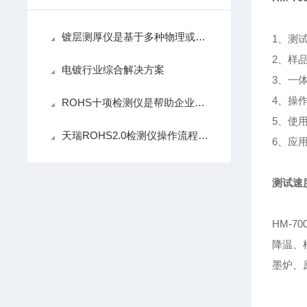
镀层测厚仪是基于多种物理或化学原理设计的
1、测
2、样
电镀行业综合解决方案
3、一
4、操
ROHS十项检测仪是帮助企业确保产品环保合规的核心仪器
5、使
天瑞ROHS2.0检测仪操作流程简洁、检测效率高
6、应
测试速
HM-
降温、
墨炉、