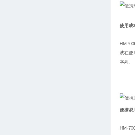
使用成
HM7
波在使
本高。
便携易
HM-