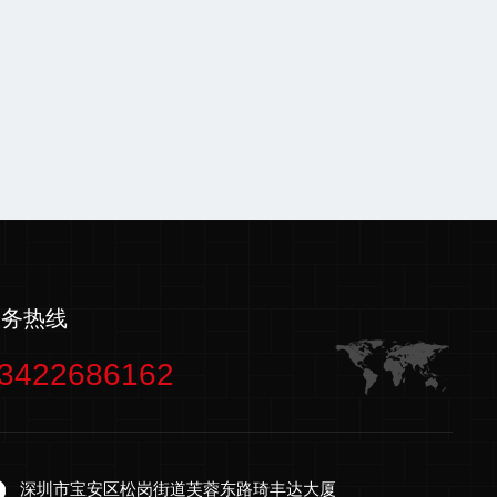
服务热线
3422686162
深圳市宝安区松岗街道芙蓉东路琦丰达大厦