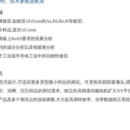
说明、技术参数及配置
域
镀层,如镀层≤0.01um的Au,Pd,Rh,Pt等镀层;
样品,直径≤0.1mm
路板上RoHS要求的痕量分析
料的成分分析以及电镀液分析
子工业或半导体工业中的功能性镀层
点
照式设计,可适应更多异型微小样品的测试。可变焦高精双摄像头,搭
阶、深槽、沉孔样品的测试需求。独立的高精度伺服电机扩大XY平台
产品及多个测试点的连续测量,大大提高测样效率。自带数据校正系统