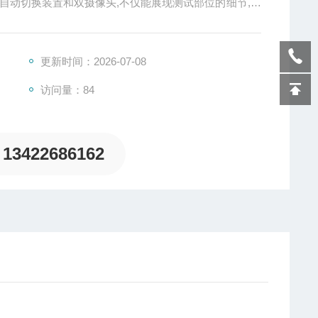
自动切换装置和双摄像头,不仅能展现测试部位的细节,也
的三维移动,实现对平面、凹凸、拐角、弧面等各种形态的样
导体、芯片及PCB等行业的非接触微区镀层厚度测试需
更新时间：2026-07-08
访问量：84
13422686162