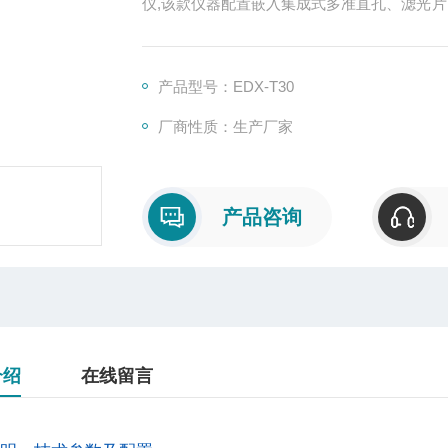
仪,该款仪器配置嵌入集成式多准直孔、滤光片
能呈现出高清广角视野;自动化的X/Y/Z轴
品进行快速对焦精准分析。能更好地满足半
求。
产品型号：EDX-T30
厂商性质：生产厂家
产品咨询
介绍
在线留言