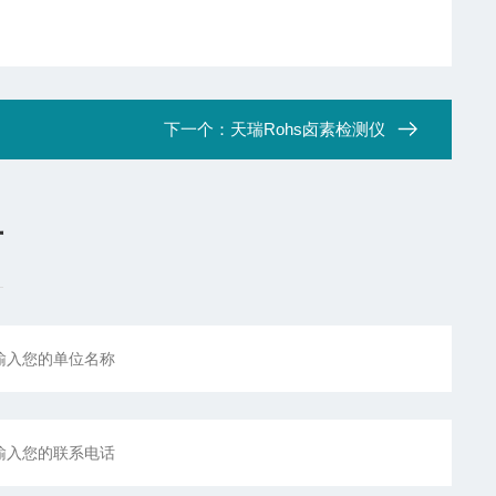
下一个：
天瑞Rohs卤素检测仪
言