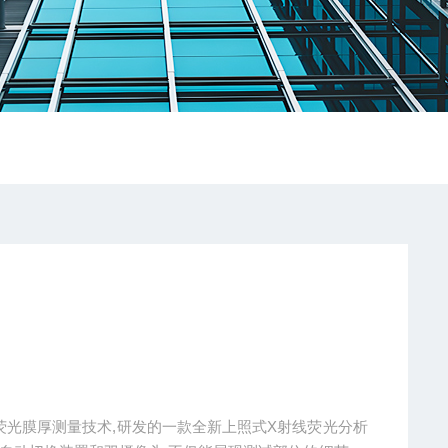
年X荧光膜厚测量技术,研发的一款全新上照式X射线荧光分析