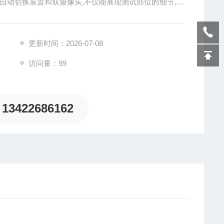
自动切换装置和双摄像头,不仅能展现测试部位的细节,也
的三维移动,实现对平面、凹凸、拐角、弧面等各种形态的样
导体、芯片及PCB等行业的非接触微区镀层厚度测试需
更新时间：2026-07-08
访问量：99
13422686162