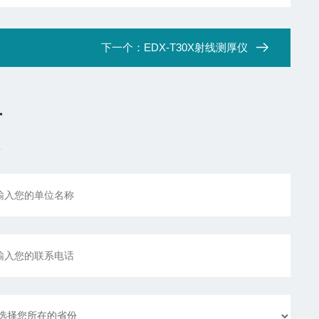
下一个：
EDX-T30X射线测厚仪
言