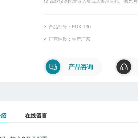
仪,该款仪器配置嵌入集成式多准直孔、滤光片
能呈现出高清广角视野;自动化的X/Y/Z轴
品进行快速对焦精准分析。能更好地满足半
求。
产品型号：EDX-T30
厂商性质：生产厂家
产品咨询
介绍
在线留言