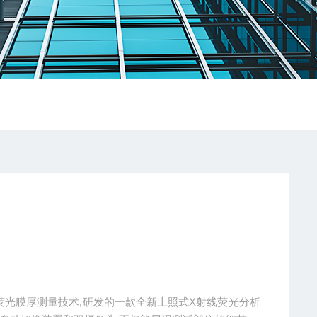
年X荧光膜厚测量技术,研发的一款全新上照式X射线荧光分析