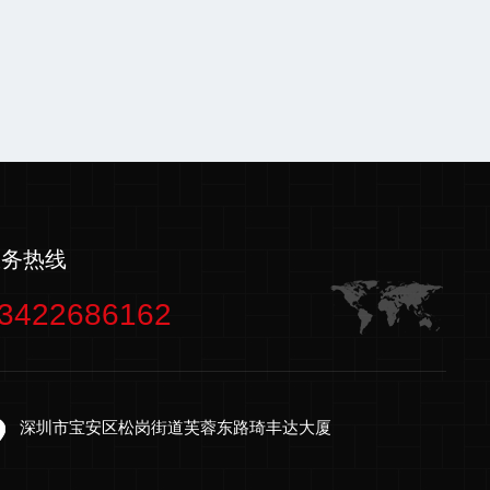
服务热线
3422686162
深圳市宝安区松岗街道芙蓉东路琦丰达大厦