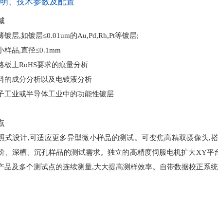
说明、技术参数及配置
域
镀层,如镀层≤0.01um的Au,Pd,Rh,Pt等镀层;
样品,直径≤0.1mm
路板上RoHS要求的痕量分析
料的成分分析以及电镀液分析
子工业或半导体工业中的功能性镀层
点
照式设计,可适应更多异型微小样品的测试。可变焦高精双摄像头,搭
阶、深槽、沉孔样品的测试需求。独立的高精度伺服电机扩大XY平台
产品及多个测试点的连续测量,大大提高测样效率。自带数据校正系统