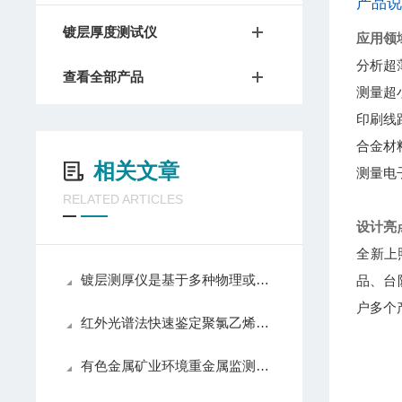
产品
镀层厚度测试仪
应用领
分析超薄
查看全部产品
测量超小
印刷线
合金材
相关文章
测量电
RELATED ARTICLES
设计亮
全新上
镀层测厚仪是基于多种物理或化学原理设计的
品、台
户多个
红外光谱法快速鉴定聚氯乙烯塑料中增塑剂邻苯二甲酸酯
有色金属矿业环境重金属监测方案