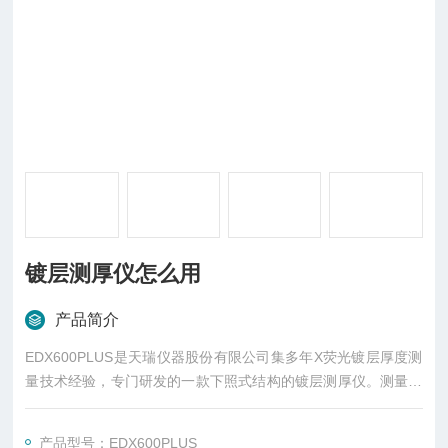
镀层测厚仪怎么用
产品简介
EDX600PLUS是天瑞仪器股份有限公司集多年X荧光镀层厚度测
量技术经验，专门研发的一款下照式结构的镀层测厚仪。测量方
便快捷，无需液氮，无需样品前处理。对工业电镀、化镀、热镀
等各种镀层的成分厚度以及电镀液金属离子浓度进行精准检测,帮
产品型号：EDX600PLUS