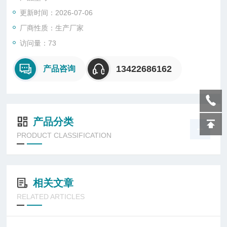
助企业准确核算成本及质量管控。可广泛应用于光伏行业、五金
更新时间：2026-07-06
卫浴、电子电器、航空航天、磁性材料、汽车行业、通讯行业等
领域。
厂商性质：生产厂家
访问量：73
13422686162
产品咨询
产品分类
PRODUCT CLASSIFICATION
相关文章
RELATED ARTICLES