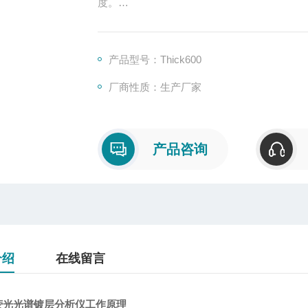
度。
包括：金（Au），银（Ag），锡（Sn），铜
量三层覆盖层体系，或同时测量三层组分的厚
可。
产品型号：Thick600
厂商性质：生产厂家
产品咨询
介绍
在线留言
荧光光谱镀层分析仪工作原理