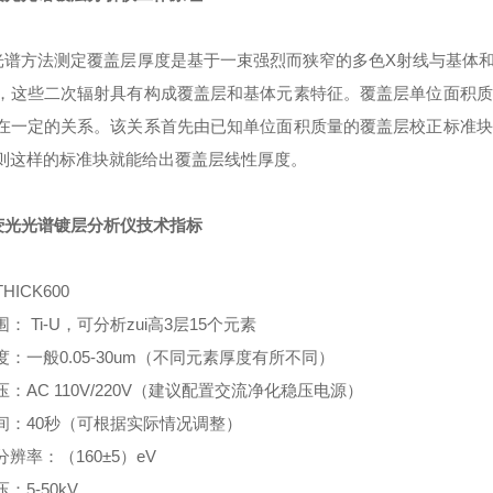
光谱方法测定覆盖层厚度是基于一束强烈而狭窄的多色X射线与基体
，这些二次辐射具有构成覆盖层和基体元素特征。覆盖层单位面积质
在一定的关系。该关系首先由已知单位面积质量的覆盖层校正标准块
则这样的标准块就能给出覆盖层线性厚度。
荧光光谱镀层分析仪技术指标
HICK600
： Ti-U，可分析zui高3层15个元素
：一般0.05-30um（不同元素厚度有所不同）
：AC 110V/220V（建议配置交流净化稳压电源）
间：40秒（可根据实际情况调整）
辨率：（160±5）eV
：5-50kV