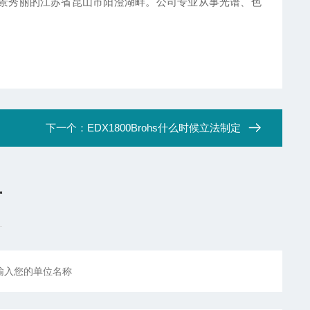
位于风景秀丽的江苏省昆山市阳澄湖畔。公司专业从事光谱、色
下一个：
EDX1800Brohs什么时候立法制定
言