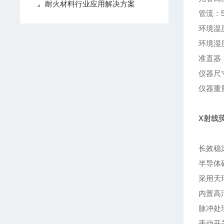
耐火材料行业应用解决方案
管流：50
环境温度
环境湿度
准直器：
仪器尺寸：
仪器重量
X射线
长效稳
半导体
采用天
内置高
脉冲处
手动开