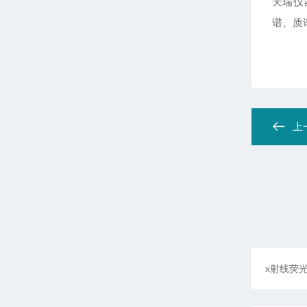
天瑞仪
谱、质
上