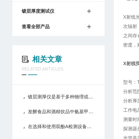
镀层厚度测试仪
X射线
次辐射
查看全部产品
之间存
密度，
相关文章
X射线
RELATED ARTICLES
型号：T
分析范围
镀层测厚仪是基于多种物理或化学原理设计的
分析厚度
工作电压
发酵食品和酒精饮品中氨基甲酸乙酯检测方案
测量时
在选择和使用双酚A检测设备时，需要注意以下几点
探测器分
光管高压