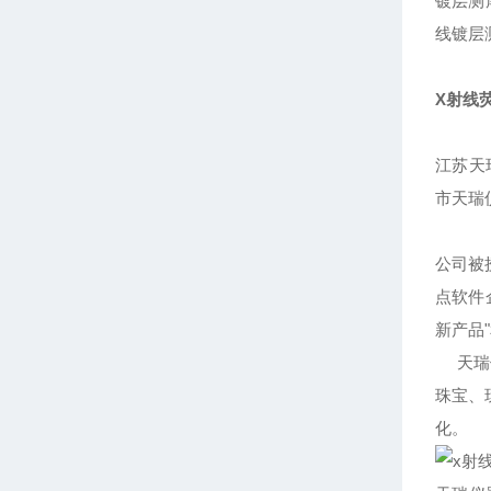
镀层测
线镀层
X射线
江苏天
市天瑞
公司被
点软件
新产品
天瑞仪
珠宝、
化。