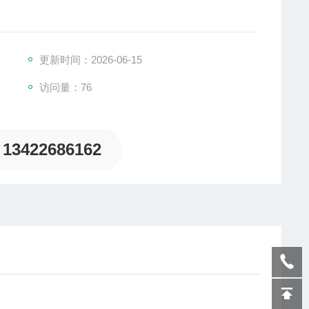
（Cu），镍（Ni），铬（Cr）等金属元素厚度。可同时测
度和成分，是一款性价比*的产品，得到了广泛应用和认
更新时间：2026-06-15
访问量：76
13422686162