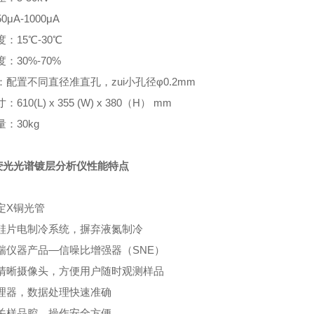
μA-1000μA
：15℃-30℃
：30%-70%
配置不同直径准直孔，zui小孔径φ0.2mm
610(L) x 355 (W) x 380（H） mm
：30kg
荧光光谱镀层分析仪性能特点
定X铜光管
硅片电制冷系统，摒弃液氮制冷
瑞仪器产品—信噪比增强器（SNE）
清晰摄像头，方便用户随时观测样品
理器，数据处理快速准确
关样品腔，操作安全方便