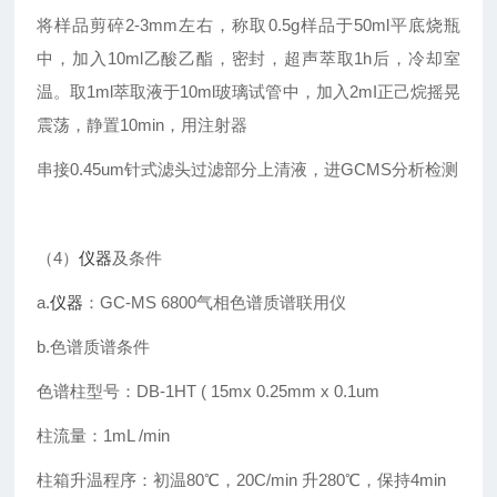
将样品剪碎2-3mm左右，称取0.5g样品于50ml平底烧瓶
中，加入10ml乙酸乙酯，密封，超声萃取1h后，冷却室
温。取1ml萃取液于10ml玻璃试管中，加入2mI正己烷摇晃
震荡，静置10min，用注射器
串接0.45um针式滤头过滤部分上清液，进GCMS分析检测
（4）
仪器
及条件
a.
仪器
：GC-MS 6800气相色谱质谱联用仪
b.色谱质谱条件
色谱柱型号：DB-1HT ( 15mx 0.25mm x 0.1um
柱流量：1mL /min
柱箱升温程序：初温80℃，20C/min 升280℃，保持4min