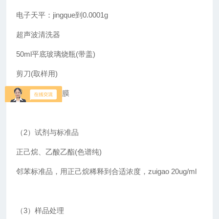
电子天平：jingque到0.0001g
超声波清洗器
50ml平底玻璃烧瓶(带盖)
剪刀(取样用)
0.45um有机滤膜
（2）试剂与标准品
正己烷、乙酸乙酯(色谱纯)
邻苯标准品，用正己烷稀释到合适浓度，zuigao 20ug/ml
（3）样品处理