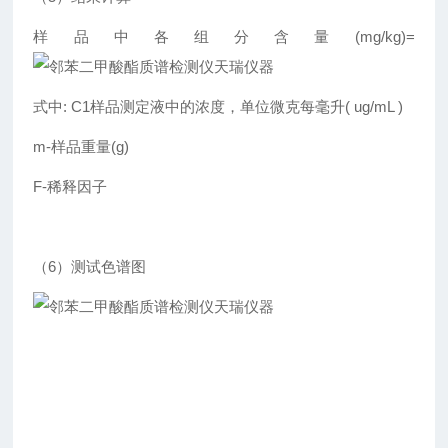
样品中各组分含量(mg/kg)=
式中: C1样品测定液中的浓度，单位微克每毫升( ug/mL )
m-样品重量(g)
F-稀释因子
（6）测试色谱图