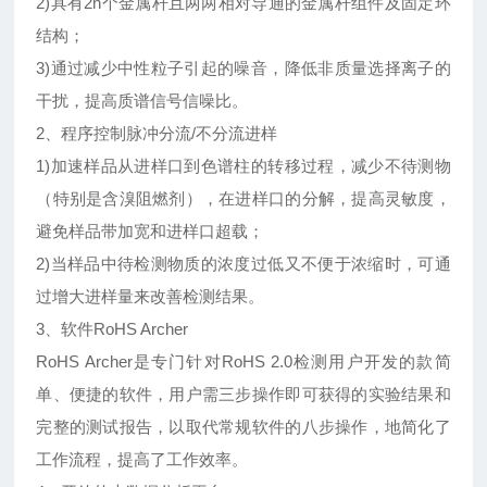
2)具有2n个金属杆且两两相对导通的金属杆组件及固定环
结构；
3)通过减少中性粒子引起的噪音，降低非质量选择离子的
干扰，提高质谱信号信噪比。
2、程序控制脉冲分流/不分流进样
1)加速样品从进样口到色谱柱的转移过程，减少不待测物
（特别是含溴阻燃剂），在进样口的分解，提高灵敏度，
避免样品带加宽和进样口超载；
2)当样品中待检测物质的浓度过低又不便于浓缩时，可通
过增大进样量来改善检测结果。
3、软件RoHS Archer
RoHS Archer是专门针对RoHS 2.0检测用户开发的款简
单、便捷的软件，用户需三步操作即可获得的实验结果和
完整的测试报告，以取代常规软件的八步操作，地简化了
工作流程，提高了工作效率。