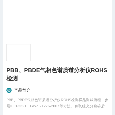
PBB、PBDE气相色谱质谱分析仪ROHS
检测
产品简介
PBB、PBDE气相色谱质谱分析仪ROHS检测样品测试流程：参
照IEC62321 . GB/Z 21276-2007等方法。称取经充分粉碎后的
样品2g,索式萃取6小时以 上，转移并浓缩近干，硅胶柱净化，旋