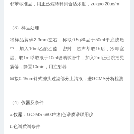
邻苯标准品，用正己烷稀释到合适浓度，zuigao 20ug/ml
（3）样品处理
将样品剪碎2-3mm左右，称取0.5g样品于50ml平底烧瓶
中，加入10ml乙酸乙酯，密封，超声萃取1h后，冷却室
温。取1ml萃取液于10ml玻璃试管中，加入2mI正己烷摇晃
震荡，静置10min，用注射器
串接0.45um针式滤头过滤部分上清液，进GCMS分析检测
（4）
仪器
及条件
a.
仪器
：GC-MS 6800气相色谱质谱联用仪
b.色谱质谱条件