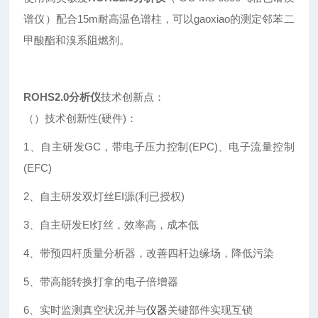
谱仪）配合15m耐高温色谱柱，可以gaoxiao的测定邻苯二
甲酸酯和溴系阻燃剂。
ROHS2.0分析仪
技术创新点：
（）技术创新性(硬件)：
1、自主研发GC，带电子压力控制(EPC)、电子流量控制
(EFC)
2、自主研发双灯丝EI源(利已授权)
3、自主研发EI灯丝，效率高，成本低
4、带预四杆质量分析器，改善四杆边缘场，降低污染
5、带高能转换打拿的电子倍增器
6、实时监测真空状况并与
仪器
关键部件实现互锁