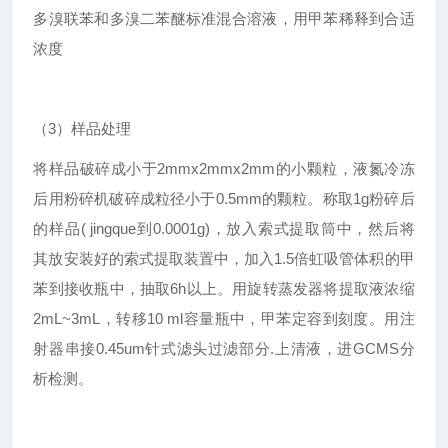
多溴联苯和多溴二苯醚标准混合溶液，用甲苯稀释到合适
浓度
（3）样品处理
将样品破碎成小于2mmx2mmx2mm的小颗粒，液氮冷冻
后用粉碎机破碎成粒径小于0.5mm的颗粒。称取1g粉碎后
的样品( jingque到0.0001g)，放入索式提取筒中，然后将
其放安装好的索式提取装置中，加入1.5倍虹吸管体积的甲
苯到接收瓶中，抽取6h以上。用旋转蒸发器将提取液浓缩
2mL~3mL，转移10 ml容量瓶中，甲苯定容到刻度。用注
射器串接0.45um针式滤头过滤部分.上清液，进GCMS分
析检测。