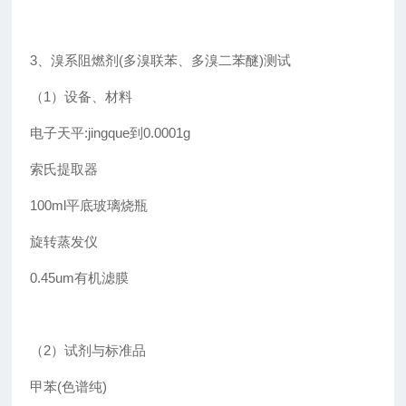
3、溴系阻燃剂(多溴联苯、多溴二苯醚)测试
（1）设备、材料
电子天平:jingque到0.0001g
索氏提取器
100ml平底玻璃烧瓶
旋转蒸发仪
0.45um有机滤膜
（2）试剂与标准品
甲苯(色谱纯)