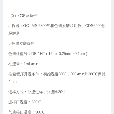
（3）
仪器
及条件
a.
仪器
：GC -MS 6800气相色谱质谱联用仪、CDS6200热
裂解器
b.色谱质谱条件
色谱柱型号：DB-1HT ( 15mx 0.25mmx0.1um )
柱流量：1mL/min
柱箱程序升温条件：初始温度80℃，20C/min升280℃保持
4min
进样方式：分流进样，分流比20:1
进样口温度：280℃
气质接口温度：300℃