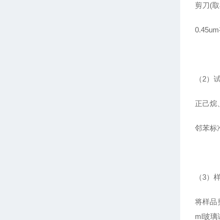
剪刀(取
0.45
（2）
正己烷
邻苯标准
（3）
将样品
ml玻