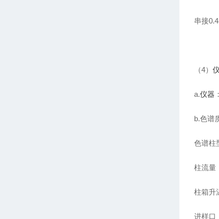
串接0
（4）
a.
仪器
b.色
色谱柱型号
柱流量：1
柱箱升温
进样口：