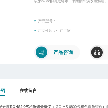
以gaoxiao的测定邻苯二甲酸酯和溴系阻燃剂。
产品型号：
厂商性质：生产厂家
产品咨询
介绍
在线留言
灵敏度
ROHS2.0气相质谱分析仪
（ GC-MS 6800气相色谱质谱仪