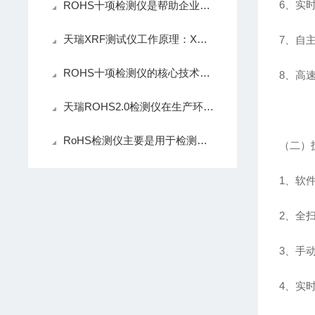
6、实
ROHS十项检测仪是帮助企业确保产品环保合规的核心仪器
天瑞XRF测试仪工作原理：X射线荧光的基础机制
7、自主
ROHS十项检测仪的核心技术是X射线荧光光谱分析
8、高
天瑞ROHS2.0检测仪在生产环节中扮演了什么角色？
RoHS检测仪主要是用于检测什么的？
（二）
1、软
2、全扫
3、手
4、实