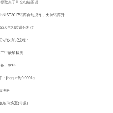
速提取离子和全扫描图谱
ixinNIST2017谱库自动搜寻，支持谱库升
P分析仪测试流程：
苯二甲酸酯检测
设备、材料
jingque到0.0001g
清洗器
平底玻璃烧瓶(带盖)