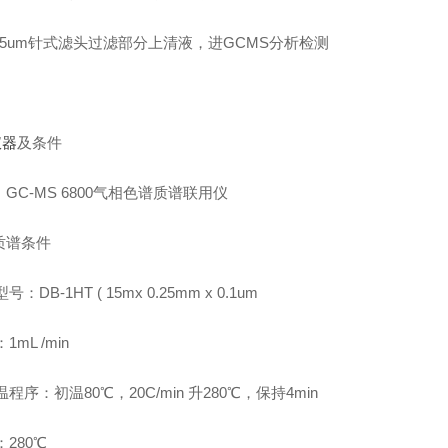
.45um针式滤头过滤部分上清液，进GCMS分析检测
仪器
及条件
：GC-MS 6800气相色谱质谱联用仪
谱质谱条件
：DB-1HT ( 15mx 0.25mm x 0.1um
mL /min
程序：初温80℃，20C/min 升280℃，保持4min
280℃