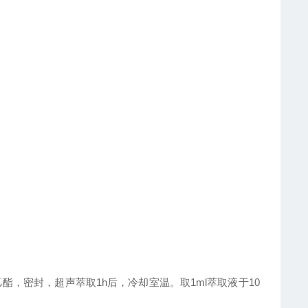
酸乙酯，密封，超声萃取1h后，冷却室温。取1ml萃取液于10