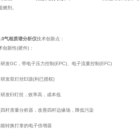
阻燃剂。
2.0气相质谱分析仪
技术创新点：
术创新性(硬件)：
研发GC，带电子压力控制(EPC)、电子流量控制(EFC)
研发双灯丝EI源(利已授权)
主研发EI灯丝，效率高，成本低
预四杆质量分析器，改善四杆边缘场，降低污染
高能转换打拿的电子倍增器