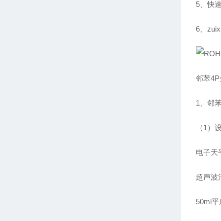
5、快
6、zu
邻苯4
1、邻
（1）
电子天平：
超声波
50ml