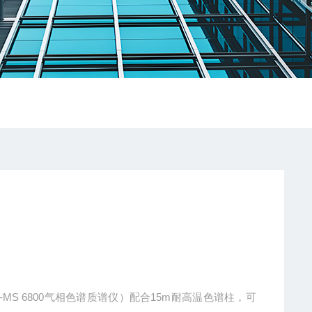
-MS 6800气相色谱质谱仪）配合15m耐高温色谱柱，可