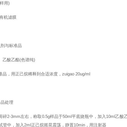
样用)
um有机滤膜
试剂与标准品
、乙酸乙酯(色谱纯)
品，用正己烷稀释到合适浓度，zuigao 20ug/ml
样品处理
剪碎2-3mm左右，称取0.5g样品于50ml平底烧瓶中，加入10ml乙
璃试管中，加入2mI正己烷摇晃震荡，静置10min，用注射器