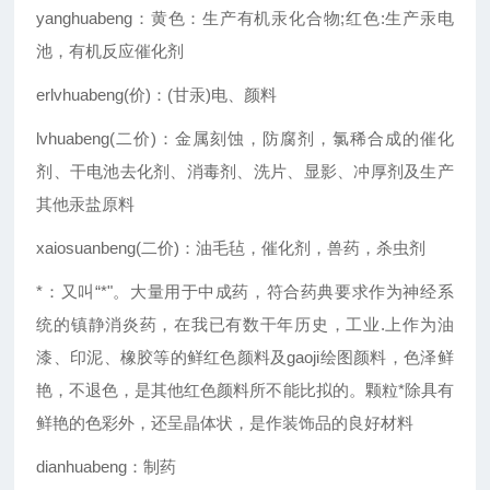
yanghuabeng：黄色：生产有机汞化合物;红色:生产汞电
池，有机反应催化剂
erlvhuabeng(价)：(甘汞)电、颜料
lvhuabeng(二价)：金属刻蚀，防腐剂，氯稀合成的催化
剂、干电池去化剂、消毒剂、洗片、显影、冲厚剂及生产
其他汞盐原料
xaiosuanbeng(二价)：油毛毡，催化剂，兽药，杀虫剂
*：又叫“*"。大量用于中成药，符合药典要求作为神经系
统的镇静消炎药，在我已有数干年历史，工业.上作为油
漆、印泥、橡胶等的鲜红色颜料及gaoji绘图颜料，色泽鲜
艳，不退色，是其他红色颜料所不能比拟的。颗粒*除具有
鲜艳的色彩外，还呈晶体状，是作装饰品的良好材料
dianhuabeng：制药