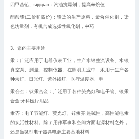
四甲基铅、sijijiqian：汽油抗爆剂，提高辛烷值
醋酸铅(二价和四价)：铅盐的生产原料，聚合催化剂，染
色坊量剂，有机合成选择性氧化剂，中药
3、泵的主要用途
汞：广泛应用于电器仪表工业，生产水银整流设备、水银
真空泵、测量、控制
仪器
。在照明工业中，汞用于生产各
种汞灯、日光灯、紫外线灯、医疗温度器、电
汞合金：钛汞合金：广泛用于各种荧光灯和电子管、银汞
合金:牙科医疗用品
汞齐：电子节能灯、荧光灯、锌汞齐:是碱性，高性能电汞
的负活性材料。除了用作军事和空间方面电源材料之外，
还是当微型电子器具电源主要基地材料