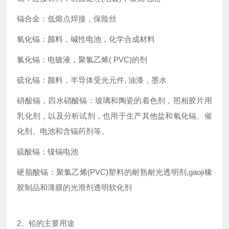
镉合金：低熔点焊接，保险丝
氧化镉：颜料，碱性电池，化学合成材料
氯化镉：电镀液，聚氯乙烯( PVC)的剂
硫化镉：颜料，半导体受光元件, 油漆，墨水
硝酸镉，四水硝酸镉：玻璃和陶瓷的着色剂，照相胶片用
乳化剂，以及分析试剂，也用于生产其他盐和氧化镉、催
化剂、电池和含镉药剂等。
硫酸镉：镍镉电池
硬脂酸镉：聚氯乙烯(PVC)塑料的耐熟耐光透明剂,gaoji橡
胶制品和薄膜的光滑剂透明软化剂
2、铅的主要用途