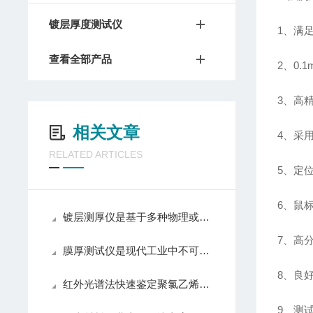
镀层厚度测试仪
1、满
查看全部产品
2、0
3、高精
相关文章
4、采
RELATED ARTICLES
5、定位
6、鼠
镀层测厚仪是基于多种物理或化学原理设计的
7、高
膜厚测试仪是现代工业中不可少的测量工具之一
8、良
红外光谱法快速鉴定聚氯乙烯塑料中增塑剂邻苯二甲酸酯
9、测