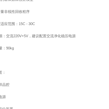
变量非线性回收程序
适应范围：15C - 30C
电源：交流220V+5V，建议配置交流净化稳压电源
量：90kg
置：
样品腔
电源
定位装置