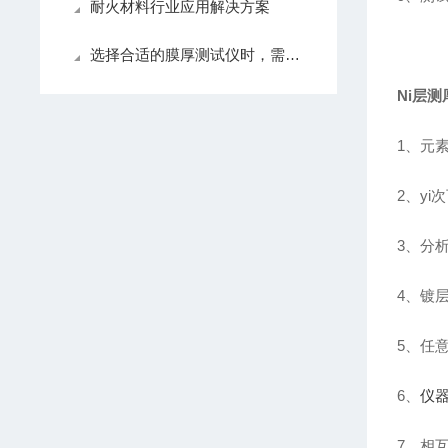
耐火材料行业应用解决方案
选择合适的膜厚测试仪时，需要考虑多个因素
Ni层
1、元素
2、y
3、分析
4、镀
5、任
6、
仪
7、相