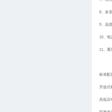
8、多
9、温度
10、
11、重
标准配
开放式
高低压
双激光