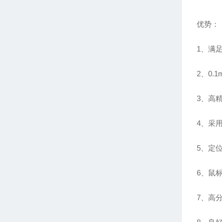
优势：
1、满
2、0
3、高精
4、采
5、定位
6、鼠
7、高