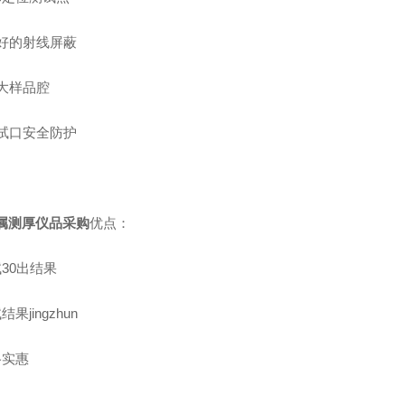
良好的射线屏蔽
超大样品腔
测试口安全防护
属测厚仪品采购
优点：
30出结果
果jingzhun
格实惠