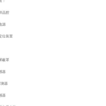
置：
样品腔
电源
定位装置
屏蔽罩
感器
n探测器
感器