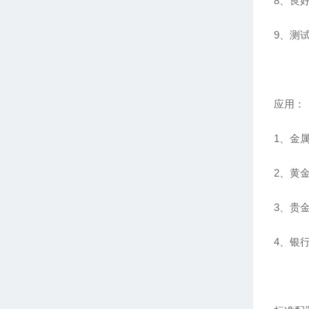
8、良
9、测
应用：
1、金
2、黄
3、贵
4、银