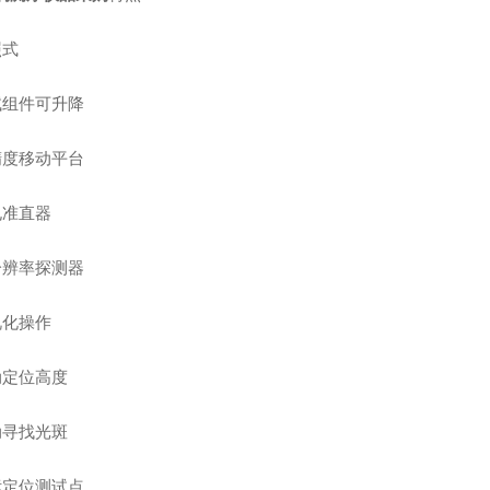
照式
试组件可升降
精度移动平台
孔准直器
分辨率探测器
视化操作
动定位高度
动寻找光斑
标定位测试点