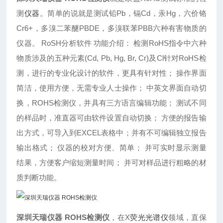
测
仪器
。简单的说就是测试铅Pb，镉Cd，汞Hg，六价铬
Cr6+，多溴二苯醚PBDE，多溴联苯PBB六种有害物质的
仪器。 RoSH分析软件 功能介绍： 检测RoHS指令中六种
物质涉及的五种元素(Cd, Pb, Hg, Br, Cr)及Cl针对RoHS检
测，进行的专业化设计的软件，更具有针对性； 操作界面
简洁，使用方便，无需专业人士操作； 中英文界面自动切
换，ROHS检测仪，并具有三方语言编辑功能； 测试不同
的样品时，准直器可由软件设置自动切换； 方便的报告输
出方式，可导入到EXCEL表格中；并有不可编辑独立报告
输出格式； 仪器的校对方便、简单； 并可实时显示测量
结果，方便客户缩短测量时间； 并可对样品进行粗略的材
质判断功能。
深圳天瑞仪器 ROHS检测仪
，在X
荧光光谱仪
领域，直保