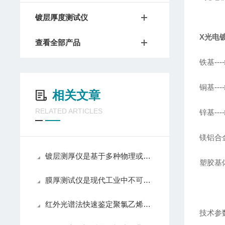
镀层厚度测试仪
X光电
查看全部产品
铁基----
铜基---
相关文章
RELATED ARTICLES
锌基---
镁铝合金--
镀层测厚仪是基于多种物理或化学原理设计的
塑胶基体--
膜厚测试仪是现代工业中不可少的测量工具之一
红外光谱法快速鉴定聚氯乙烯塑料中增塑剂邻苯二甲酸酯
技术参