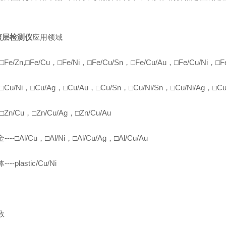
镀层检测仪
应用领域
□Fe/Zn,□Fe/Cu，□Fe/Ni，□Fe/Cu/Sn，□Fe/Cu/Au，□Fe/Cu/Ni，□F
-□Cu/Ni，□Cu/Ag，□Cu/Au，□Cu/Sn，□Cu/Ni/Sn，□Cu/Ni/Ag，□Cu/
-□Zn/Cu，□Zn/Cu/Ag，□Zn/Cu/Au
--□Al/Cu，□Al/Ni，□Al/Cu/Ag，□Al/Cu/Au
--plastic/Cu/Ni
数