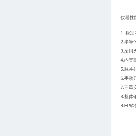
仪器性
1. 稳
2.半
3.采
4.内
5.脉
6.手
7.三
8.整
9.F