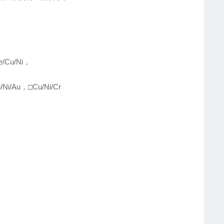
e/Cu/Ni，
Ni/Au，□Cu/Ni/Cr