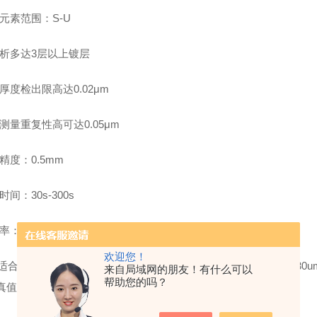
元素范围：S-U
分析多达3层以上镀层
厚度检出限高达0.02μm
测量重复性高可达0.05μm
精度：0.5mm
时间：30s-300s
：1000-8000cps
欢迎您！
器适合测试平面。以单层Fe镀Ni的标样为例，分析的范围是0.02—30u
来自局域网的朋友！有什么可以
帮助您的吗？
值是1um，用仪器测试的值是0.95-1.05um。