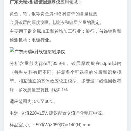
广东天瑞x射线镀层测厚仪
应用领域：
黄金，铂，银等贵金属和各种首饰的含量检测.
金属镀层的厚度测量, 电镀液和镀层含量的测定。
主要用于贵金属加工和首饰加工行业；银行，首饰销售和
检测机构；电镀行业。
分析含量般为ppm到99.9% 。镀层厚度般在50μm以内
（每种材料有所不同）任意多个可选择的分析和识别模
型。相互独立的基体效应校正模型。多变量非线性回收程
序，多次测量重复性可达0.1%
适应范围为15℃至30℃。
电源: 交流220V±5V, 建议配置交流净化稳压电源。
样品室尺寸：500(W)×350(D)×140(H) mm