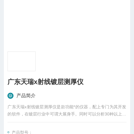
广东天瑞x射线镀层测厚仪
产品简介
广东天瑞x射线镀层测厚仪是款功能*的仪器，配上专门为其开发
的软件，在镀层行业中可谓大展身手。同时可以分析30种以上元
素，五层镀层。分析检出限可达2ppm，*薄可测试0.005μm。
产品型号：