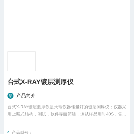
台式X-RAY镀层测厚仪
产品简介
台式X-RAY镀层测厚仪是天瑞仪器销量好的镀层测厚仪；仪器采
用上照式结构，测试，软件界面简洁，测试样品用时40S，售后
服务及时。天瑞仪器Thick800A主要用于检测金属电镀层厚度
（如镀金、镀银、镀镍、镀锌、镀锡、镀铜、镀钯……）；在企
产品型号：