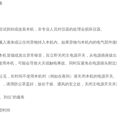
项
切勿尝试拆卸或改装本机，非专业人员对仪器的处理会损坏仪器。
不要溅入液体或让任何异物掉入本机内。如果异物与本机内的电气部件
如果本机冒烟或发出异常噪音，应立即关闭主电源开关，从电源插座拔出
使用本机，可能会导致火灾或触电事故。同时应避免在电源插头附近
为安起见，长时间不使用本机时（例如在夜间）请关闭本机的电源开关
），请用防尘罩盖好，放在干燥、通风的安之处，关闭主电源开关并
、、到位"的服务
货时间