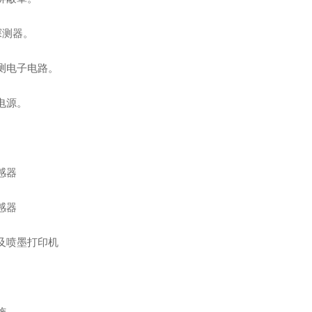
n探测器。
测电子电路。
电源。
。
感器
感器
及喷墨打印机
施