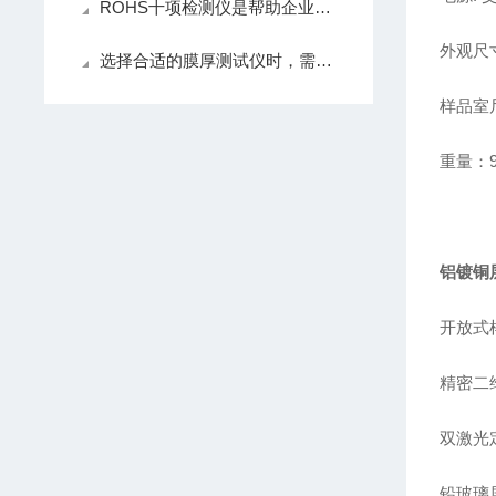
ROHS十项检测仪是帮助企业确保产品环保合规的核心仪器
外观尺寸：
选择合适的膜厚测试仪时，需要考虑多个因素
样品室尺寸
重量：9
铝镀铜
开放式
精密二
双激光
铅玻璃