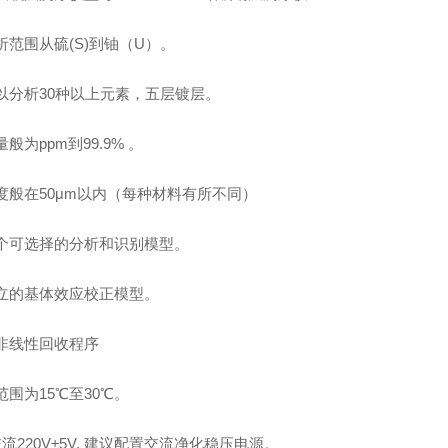
析范围从硫(S)到铀（U）。
以分析30种以上元素，五层镀层。
般为ppm到99.9% 。
度般在50μm以内（每种材料有所不同）
个可选择的分析和识别模型。
立的基体效应校正模型。
非线性回收程序
范围为15℃至30℃。
交流220V±5V, 建议配置交流净化稳压电源。