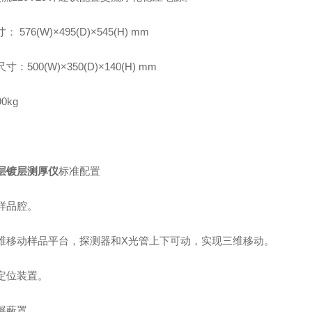
 576(W)×495(D)×545(H) mm
：500(W)×350(D)×140(H) mm
0kg
层镀层测厚仪
标准配置
样品腔。
维移动样品平台，探测器和X光管上下可动，实现三维移动。
定位装置。
屏蔽罩。