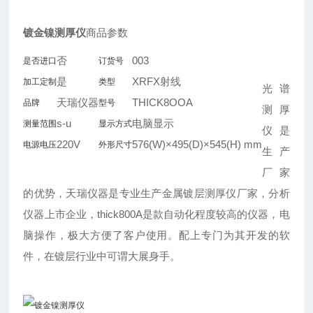
镀金镍测厚仪
商品参数
否
003
是否进口
订货号
是
XRFX射线
加工定制
类型
光谱
天瑞仪器
THICK8OOA
品牌
型号
测厚
s-u
电脑显示
测量范围
显示方式
仪是
220V
576(W)×495(D)×545(H) mm
电源电压
外形尺寸
生产
厂家
的优势，天瑞仪器是专业生产金属镀层测厚仪厂家，分析
仪器上市企业，thick800A是款自动化程度较高的仪器，电
脑操作，极大方便了客户使用。配上专门为其开发的软
件，在镀层行业中可谓大展身手。