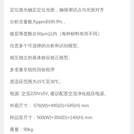
定位激光确定定位光斑，确保测试点与光斑对齐
分析含量般为ppm到99.9% 。
镀层厚度般在50μm以内（每种材料有所不同）
任意多个可选择的分析和识别模型。
相互独立的基体效应校正模型。
多变量非线性回收程序
度适应范围为15℃至30℃。
电源: 交流220V±5V, 建议配置交流净化稳压电源。
外观尺寸： 576(W)×495(D)×545(H) mm
样品室尺寸：500(W)×350(D)×140(H) mm
重量：90kg