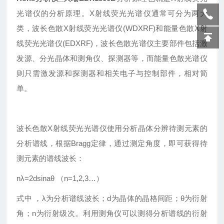
光谱仪的分析原理。X射线荧光光谱仪通常可分为两大
类，波长色散X射线荧光光谱仪(WDXRF)和能量色散X射
线荧光光谱仪(EDXRF)，波长色散光谱仪主要部件包括激
发源、分光晶体和测角仪、探测器等，而能量色散光谱仪
则只需激发源和探测器和相关电子与控制部件，相对简
单。
波长色散X射线荧光光谱仪使用分析晶体分辨待测元素的
分析谱线，根据Bragg定律，通过测定角度，即可获得待
测元素的谱线波长：
nλ=2dsinaθ （n=1,2,3…）
式中 ，λ为分析谱线波长；d为晶体的晶格间距；θ为衍射
角；n为衍射级次。利用测角仪可以测得分析谱线的衍射