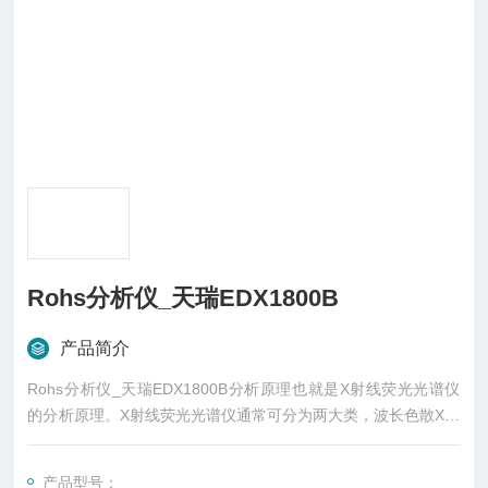
Rohs分析仪_天瑞EDX1800B
产品简介
Rohs分析仪_天瑞EDX1800B分析原理也就是X射线荧光光谱仪
的分析原理。X射线荧光光谱仪通常可分为两大类，波长色散X射
线荧光光谱仪(WDXRF)和能量色散X射线荧光光谱仪(EDXRF)，
波长色散光谱仪主要部件包括激发源、分光晶体和测角仪、探测
产品型号：