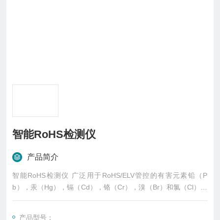
智能RoHS检测仪
产品简介
智能RoHS检测仪 广泛用于RoHS/ELV管控的有害元素铅（P
b），汞（Hg），镉（Cd），铬（Cr），溴（Br）和氯（Cl）的
检测，实现电子电气产品中限用物质筛选的检测。
产品型号：