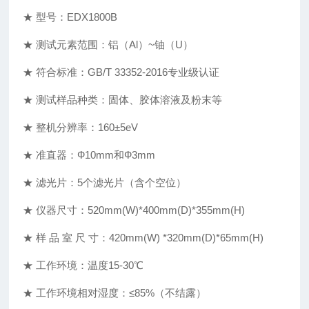
★ 型号：EDX1800B
★ 测试元素范围：铝（Al）~铀（U）
★ 符合标准：GB/T 33352-2016专业级认证
★ 测试样品种类：固体、胶体溶液及粉末等
★ 整机分辨率：160±5eV
★ 准直器：Ф10mm和Ф3mm
★ 滤光片：5个滤光片（含个空位）
★ 仪器尺寸：520mm(W)*400mm(D)*355mm(H)
★ 样 品 室 尺 寸：420mm(W) *320mm(D)*65mm(H)
★ 工作环境：温度15-30℃
★ 工作环境相对湿度：≤85%（不结露）