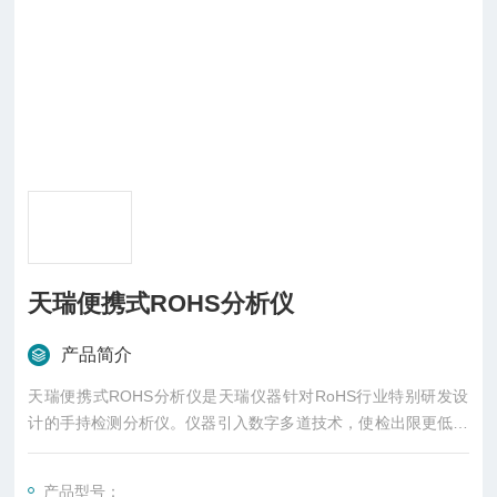
天瑞便携式ROHS分析仪
产品简介
天瑞便携式ROHS分析仪是天瑞仪器针对RoHS行业特别研发设
计的手持检测分析仪。仪器引入数字多道技术，使检出限更低，
稳定性更高，性能媲美台式机；小巧便携的体积使检测工作更简
单、更轻松。
产品型号：