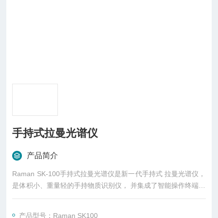
手持式拉曼光谱仪
产品简介
Raman SK-100手持式拉曼光谱仪是新一代手持式 拉曼光谱仪，
是体积小、重量轻的手持物质识别仪， 并集成了智能操作终端。
Raman SK-100采用拉曼光谱技术作为检测手段。设备内置易燃
易爆危险品、剧毒物质、珠宝玉石、药品API、普通化学品等拉
产品型号：Raman SK100