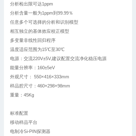
分析检出限可达1ppm
分析含量一般为1ppm到99.99％
任意多个可选择的分析和识别模型
相互独立的基体效应校正模型
多变量非线性回归程序
温度适应范围为15℃至30℃
电源：交流220V±5V,建议配置交流净化稳压电源
能量分辨率：160±5eV
外观尺寸： 550×416×333mm
样品腔尺寸：460×298×98mm
重量：45Kg
标准配置
移动样品平台
电制冷Si-PIN探测器