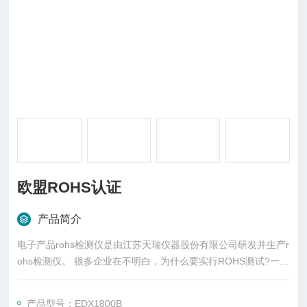
欧盟ROHS认证
产品简介
电子产品rohs检测仪是由江苏天瑞仪器股份有限公司研发并生产r
ohs检测仪。 很多企业在不明白，为什么要实行ROHS测试?一个
电子产品的生命周期从研发、应用、报废、掩埋、在土壤中其有
害物质渗入地下水、通过食物链浓缩、我们吃入浓缩精华传给下
产品型号：EDX1800B