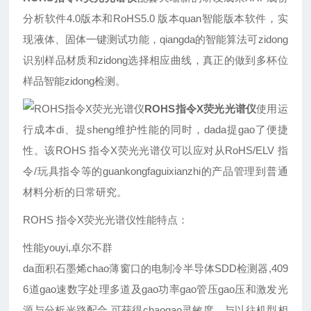
分析软件4.0版本和RoHS5.0 版本quan智能版本软件，实
现液体、固体一键测试功能，qiangda的智能算法可zidong
识别样品材质和zidong选择相应曲线，真正的做到多杯位
样品智能zidong检测。
ROHS指令X荧光光谱仪
使用运
行成本di、提sheng维护性能的同时，dada提gao了便捷
性。该ROHS 指令X荧光光谱仪可以应对从RoHS/ELV 指
令/玩具指令等的guankongfaguixianzhi的产品管理到普通
材料分析的日常研究。
ROHS 指令X荧光光谱仪性能特点：
性能youyi,卓尔不群
da面积石墨烯chao薄窗口的电制冷半导体SDD检测器,409
6道gao速数字处理多道及gao功率gao管压gao压和激发光
源与分析光路配合,可获得chaogao灵敏度。与以往机型相