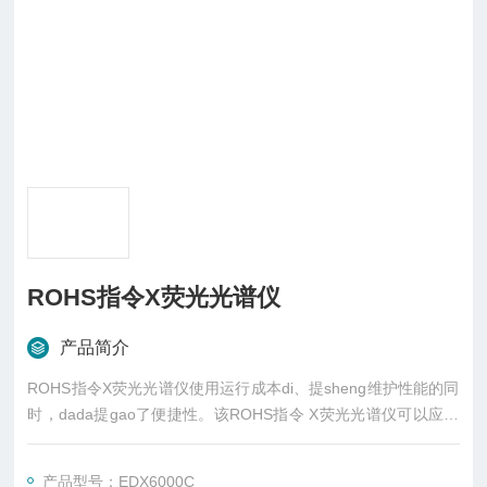
ROHS指令X荧光光谱仪
产品简介
ROHS指令X荧光光谱仪使用运行成本di、提sheng维护性能的同
时，dada提gao了便捷性。该ROHS指令 X荧光光谱仪可以应对
从RoHS/ELV 指令/玩具指令等的guankongfaguixianzhi的产品管
理到普通材料分析的日常研究。
产品型号：EDX6000C