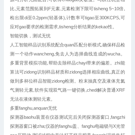
比,元素范围拓展到F元素,元素检测下限可tisheng 5~10倍,
检出限di至0.2ppm(轻基体),计数率可tigao至300KCPS,可
应对gao要求的检测需求,tisheng分析结果的kekao性。
智能切换，测试无忧
人工智能样品识别系统配合quan匹配分析模式,确保样品检
测一个动作wancheng,免去人为选择曲线造成的wucha。
多重背景模拟功能,帮助去除样品chayi带来的偏差。zhi能
算法可zidong识别样品材质和zidong选择相应曲线,真正的
做到多杯位样品智能zidong检测。粉末抽真空及液体充氦
气测轻元素,软件实现双气路一键切换,chedi解决普通XRF
无法在液体测轻元素。
多重fanghu,anquan无忧
探测器baohu装置在仪器测试完后关闭探测器窗口,fangzhi
探测器窗口被zha;仪器的fanghu盖、fanghu电磁锁与X光管