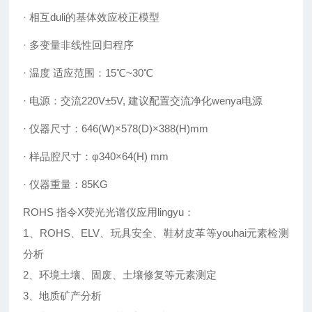
· 相互duli的基体效应校正模型
· 多变量非线性回归程序
· 温度 适应范围：15℃~30℃
· 电源：交流220V±5V, 建议配置交流净化wenya电源
· 仪器尺寸：646(W)×578(D)×388(H)mm
· 样品腔尺寸：φ340×64(H) mm
· 仪器重量：85KG
ROHS 指令X荧光光谱仪应用lingyu：
1、ROHS、ELV、玩具安全、鞋材皮革等youhai元素检测
分析
2、环境土壤、固废、土壤修复等元素测定
3、地质矿产分析