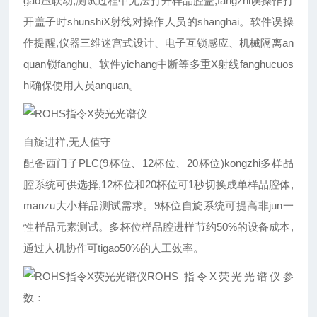
gao压联动,测试过程中无法打开样品腔盖,fangzhi误操作打
开盖子时shunshiX射线对操作人员的shanghai。软件误操
作提醒,仪器三维迷宫式设计、电子互锁感应、机械隔离an
quan锁fanghu、软件yichang中断等多重X射线fanghucuos
hi确保使用人员anquan。
自旋进样,无人值守
配备西门子PLC(9杯位、12杯位、20杯位)kongzhi多样品
腔系统可供选择,12杯位和20杯位可1秒切换成单样品腔体,
manzu大小样品测试需求。9杯位自旋系统可提高非jun一
性样品元素测试。多杯位样品腔进样节约50%的设备成本,
通过人机协作可tigao50%的人工效率。
ROHS 指令X荧光光谱仪参
数：