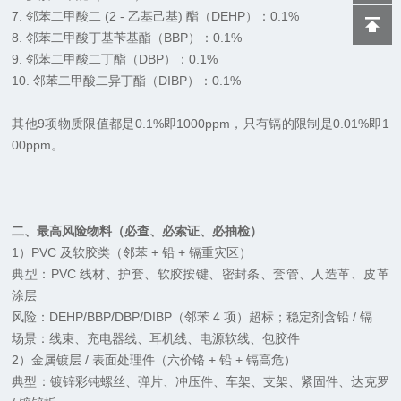
7.
邻苯
二甲酸二 (2 - 乙基己基) 酯（DEHP）：0.1%
8. 邻苯二甲酸丁基苄基酯（
BBP
）：0.1%
9. 邻苯二甲酸二丁酯（
DBP
）：0.1%
10. 邻苯二甲酸二异丁酯（DIBP）：0.1%
其他9项物质限值都是0.1%即1000ppm，只有镉的限制是0.01%即1
00ppm。
二、最高风险物料（必查、必索证、必抽检）
1）PVC 及软胶类（邻苯 + 铅 + 镉重灾区）
典型：PVC 线材、护套、软胶按键、密封条、套管、人造革、皮革
涂层
风险：DEHP/BBP/DBP/DIBP（邻苯 4 项）超标；稳定剂含铅 / 镉
场景：线束、充电器线、耳机线、电源软线、包胶件
2）金属镀层 / 表面处理件（六价铬 + 铅 + 镉高危）
典型：镀锌彩钝螺丝、弹片、冲压件、车架、支架、紧固件、达克罗