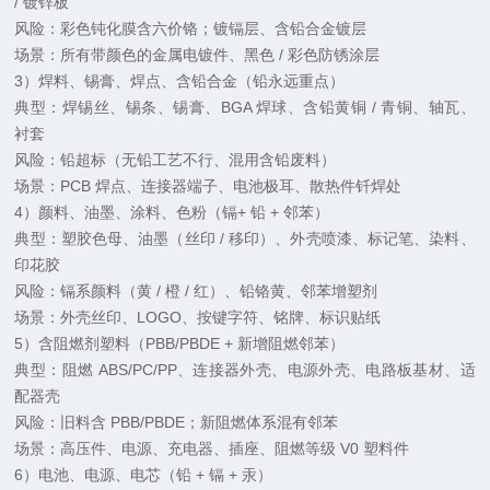
/ 镀锌板
风险：彩色钝化膜含六价铬；镀镉层、含铅合金镀层
场景：所有带颜色的金属电镀件、黑色 / 彩色防锈涂层
3）焊料、锡膏、焊点、含铅合金（铅永远重点）
典型：焊锡丝、锡条、锡膏、BGA 焊球、含铅黄铜 / 青铜、轴瓦、
衬套
风险：铅超标（无铅工艺不
行
、混用含铅废料）
场景：PCB 焊点、连接器端子、电池极耳、散热件钎焊处
4）颜料、油墨、涂料、色粉（镉+ 铅 + 邻苯）
典型：塑胶色母、油墨（丝印 / 移印）、外壳喷漆、标记笔、染料、
印花胶
风险：镉系颜料（黄 / 橙 / 红）、铅铬黄、邻苯增塑剂
场景：外壳丝印、LOGO、按键字符、铭牌、标识贴纸
5）含阻燃剂塑料（PBB/PBDE + 新增阻燃邻苯）
典型：阻燃 ABS/PC/PP、连接器外壳、电源外壳、电路板基材、适
配器壳
风险：旧料含 PBB/PBDE；新阻燃体系混有邻苯
场景：高压件、电源、充电器、插座、阻燃等级 V0 塑料件
6）电池、电源、电芯（铅 + 镉 + 汞）