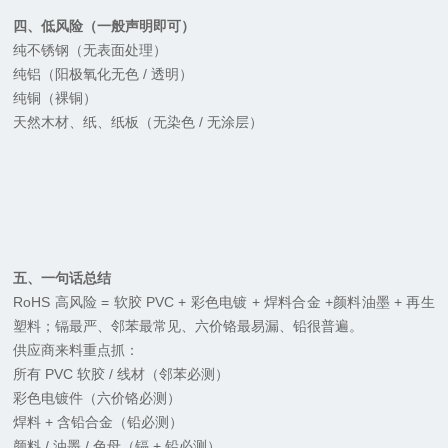
四、低风险（一般声明即可）
纯不锈钢（无表面处理）
纯铝（阳极氧化无色 / 透明）
纯铜（裸铜）
天然木材、纸、纸板（无染色 / 无涂层）
五、一句话总结
RoHS 高风险 = 软胶 PVC + 彩色电镀 + 焊料合金 +颜料油墨 + 再生
塑料；镉最严、邻苯最常见、六价铬最易漏、铅很普遍。
供应商来料重点抓：
所有 PVC 软胶 / 线材（邻苯必测）
彩色电镀件（六价铬必测）
焊料 + 含铅合金（铅必测）
颜料 / 油墨 / 色母（镉 + 铅必测）