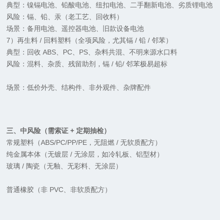
典型：镍镉电池、铅酸电池、纽扣电池、二手翻新电池、劣质锂电池
风险：镉、铅、汞（老工艺、回收料）
场景：备用电池、遥控器电池、旧款设备电池
7）再生料 / 回料塑料（全项风险，尤其镉 / 铅 / 邻苯）
典型：回收 ABS、PC、PS、杂料共混、不明来源水口料
风险：混料、杂质、残留助剂，镉 / 铅/ 邻苯极易超标
场景：低价外壳、结构件、非外观件、杂牌配件
三、中风险（需索证 + 定期抽检）
常规塑料（ABS/PC/PP/PE，无阻燃 / 无软质配方）
纯金属本体（无镀层 / 无涂层，如冷轧板、铝型材）
玻璃 / 陶瓷（无釉、无彩料、无涂层）
普通橡胶（非 PVC、非软质配方）